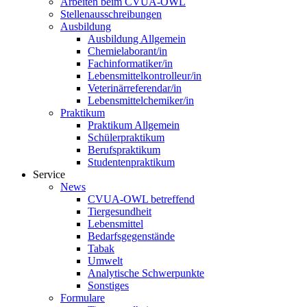
Arbeiten beim CVUA-OWL
Stellenausschreibungen
Ausbildung
Ausbildung Allgemein
Chemielaborant/in
Fachinformatiker/in
Lebensmittelkontrolleur/in
Veterinärreferendar/in
Lebensmittelchemiker/in
Praktikum
Praktikum Allgemein
Schülerpraktikum
Berufspraktikum
Studentenpraktikum
Service
News
CVUA-OWL betreffend
Tiergesundheit
Lebensmittel
Bedarfsgegenstände
Tabak
Umwelt
Analytische Schwerpunkte
Sonstiges
Formulare