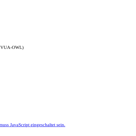
CVUA-OWL)
uss JavaScript eingeschaltet sein.