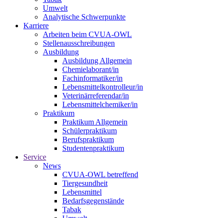
Umwelt
Analytische Schwerpunkte
Karriere
Arbeiten beim CVUA-OWL
Stellenausschreibungen
Ausbildung
Ausbildung Allgemein
Chemielaborant/in
Fachinformatiker/in
Lebensmittelkontrolleur/in
Veterinärreferendar/in
Lebensmittelchemiker/in
Praktikum
Praktikum Allgemein
Schülerpraktikum
Berufspraktikum
Studentenpraktikum
Service
News
CVUA-OWL betreffend
Tiergesundheit
Lebensmittel
Bedarfsgegenstände
Tabak