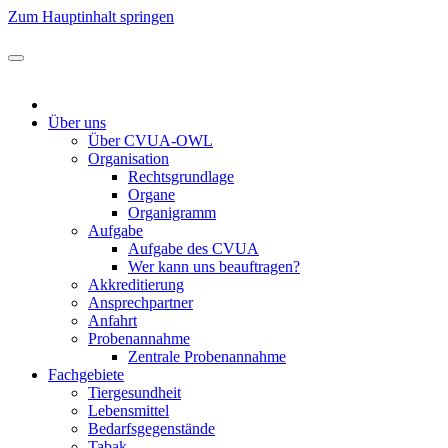
Zum Hauptinhalt springen
Über uns
Über CVUA-OWL
Organisation
Rechtsgrundlage
Organe
Organigramm
Aufgabe
Aufgabe des CVUA
Wer kann uns beauftragen?
Akkreditierung
Ansprechpartner
Anfahrt
Probenannahme
Zentrale Probenannahme
Fachgebiete
Tiergesundheit
Lebensmittel
Bedarfsgegenstände
Tabak