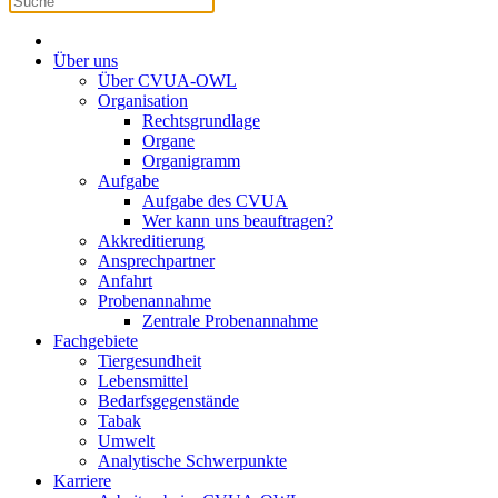
Über uns
Über CVUA-OWL
Organisation
Rechtsgrundlage
Organe
Organigramm
Aufgabe
Aufgabe des CVUA
Wer kann uns beauftragen?
Akkreditierung
Ansprechpartner
Anfahrt
Probenannahme
Zentrale Probenannahme
Fachgebiete
Tiergesundheit
Lebensmittel
Bedarfsgegenstände
Tabak
Umwelt
Analytische Schwerpunkte
Karriere