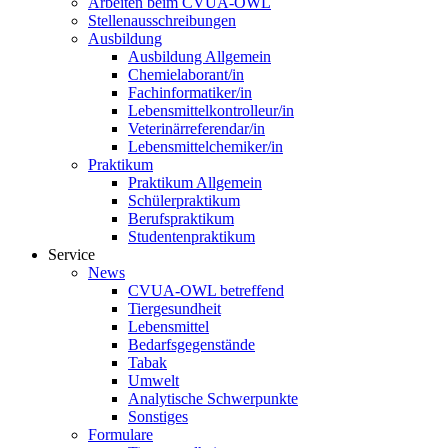
Arbeiten beim CVUA-OWL
Stellenausschreibungen
Ausbildung
Ausbildung Allgemein
Chemielaborant/in
Fachinformatiker/in
Lebensmittelkontrolleur/in
Veterinärreferendar/in
Lebensmittelchemiker/in
Praktikum
Praktikum Allgemein
Schülerpraktikum
Berufspraktikum
Studentenpraktikum
Service
News
CVUA-OWL betreffend
Tiergesundheit
Lebensmittel
Bedarfsgegenstände
Tabak
Umwelt
Analytische Schwerpunkte
Sonstiges
Formulare