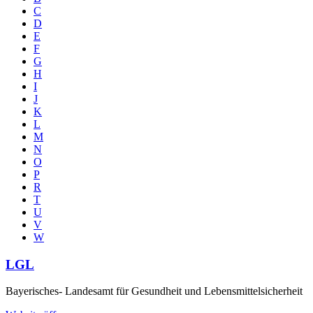
C
D
E
F
G
H
I
J
K
L
M
N
O
P
R
T
U
V
W
LGL
Bayerisches- Landesamt für Gesundheit und Lebensmittelsicherheit