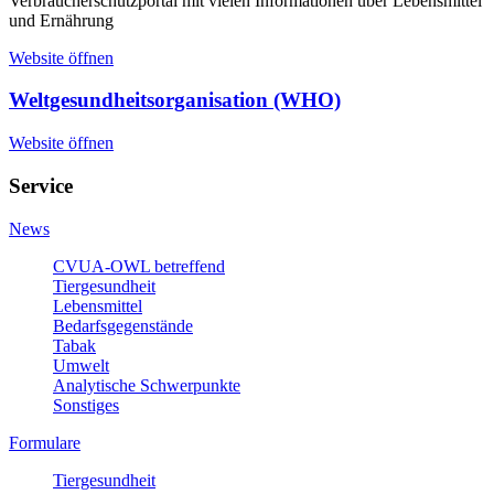
Verbraucherschutzportal mit vielen Informationen über Lebensmittel
und Ernährung
Website öffnen
Weltgesundheitsorganisation (WHO)
Website öffnen
Service
News
CVUA-OWL betreffend
Tiergesundheit
Lebensmittel
Bedarfsgegenstände
Tabak
Umwelt
Analytische Schwerpunkte
Sonstiges
Formulare
Tiergesundheit