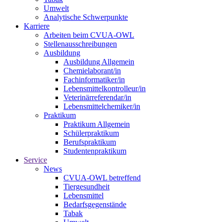
Umwelt
Analytische Schwerpunkte
Karriere
Arbeiten beim CVUA-OWL
Stellenausschreibungen
Ausbildung
Ausbildung Allgemein
Chemielaborant/in
Fachinformatiker/in
Lebensmittelkontrolleur/in
Veterinärreferendar/in
Lebensmittelchemiker/in
Praktikum
Praktikum Allgemein
Schülerpraktikum
Berufspraktikum
Studentenpraktikum
Service
News
CVUA-OWL betreffend
Tiergesundheit
Lebensmittel
Bedarfsgegenstände
Tabak