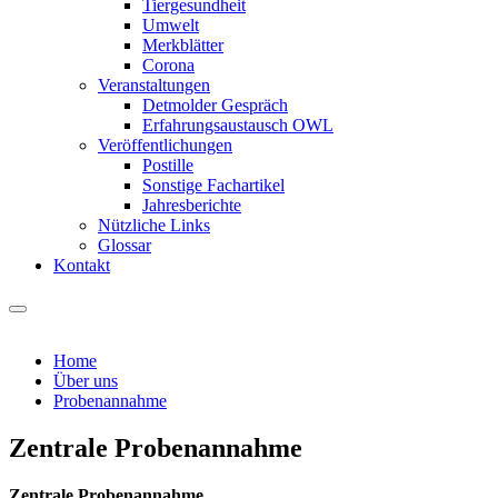
Tiergesundheit
Umwelt
Merkblätter
Corona
Veranstaltungen
Detmolder Gespräch
Erfahrungsaustausch OWL
Veröffentlichungen
Postille
Sonstige Fachartikel
Jahresberichte
Nützliche Links
Glossar
Kontakt
Home
Über uns
Probenannahme
Zentrale Probenannahme
Zentrale Probenannahme