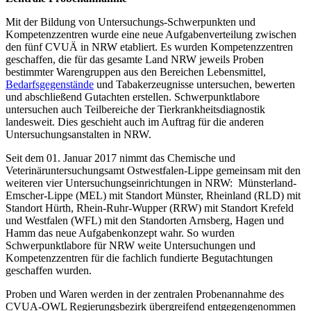
Mit der Bildung von Untersuchungs-Schwerpunkten und
Kompetenzzentren wurde eine neue Aufgabenverteilung zwischen
den fünf CVUÄ in NRW etabliert. Es wurden Kompetenzzentren
geschaffen, die für das gesamte Land NRW jeweils Proben
bestimmter Warengruppen aus den Bereichen Lebensmittel,
Bedarfsgegenstände
und Tabakerzeugnisse untersuchen, bewerten
und abschließend Gutachten erstellen. Schwerpunktlabore
untersuchen auch Teilbereiche der Tierkrankheitsdiagnostik
landesweit. Dies geschieht auch im Auftrag für die anderen
Untersuchungsanstalten in NRW.
Seit dem 01. Januar 2017 nimmt das Chemische und
Veterinäruntersuchungsamt Ostwestfalen-Lippe gemeinsam mit den
weiteren vier Untersuchungseinrichtungen in NRW: Münsterland-
Emscher-Lippe (MEL) mit Standort Münster, Rheinland (RLD) mit
Standort Hürth, Rhein-Ruhr-Wupper (RRW) mit Standort Krefeld
und Westfalen (WFL) mit den Standorten Arnsberg, Hagen und
Hamm das neue Aufgabenkonzept wahr. So wurden
Schwerpunktlabore für NRW weite Untersuchungen und
Kompetenzzentren für die fachlich fundierte Begutachtungen
geschaffen wurden.
Proben und Waren werden in der zentralen Probenannahme des
CVUA-OWL Regierungsbezirk übergreifend entgegengenommen