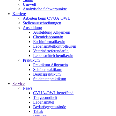
Umwelt
Analytische Schwerpunkte
Karriere
Arbeiten beim CVUA-OWL
Stellenausschreibungen
Ausbildung
Ausbildung Allgemein
Chemielaborant/in
Fachinformatiker/in
Lebensmittelkontrolleur/in
Veterinärreferendar/in
Lebensmittelchemiker/in
Praktikum
Praktikum Allgemein
Schülerpraktikum
Berufspraktikum
Studentenpraktikum
Service
News
CVUA-OWL betreffend
Tiergesundheit
Lebensmittel
Bedarfsgegenstände
Tabak