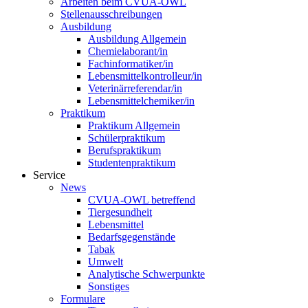
Arbeiten beim CVUA-OWL
Stellenausschreibungen
Ausbildung
Ausbildung Allgemein
Chemielaborant/in
Fachinformatiker/in
Lebensmittelkontrolleur/in
Veterinärreferendar/in
Lebensmittelchemiker/in
Praktikum
Praktikum Allgemein
Schülerpraktikum
Berufspraktikum
Studentenpraktikum
Service
News
CVUA-OWL betreffend
Tiergesundheit
Lebensmittel
Bedarfsgegenstände
Tabak
Umwelt
Analytische Schwerpunkte
Sonstiges
Formulare