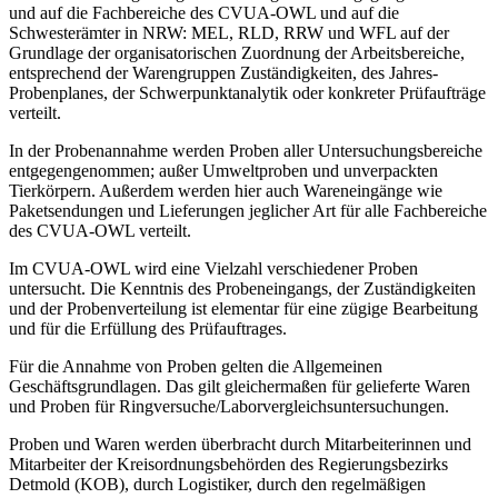
und auf die Fachbereiche des CVUA-OWL und auf die
Schwesterämter in NRW: MEL, RLD, RRW und WFL auf der
Grundlage der organisatorischen Zuordnung der Arbeitsbereiche,
entsprechend der Warengruppen Zuständigkeiten, des Jahres-
Probenplanes, der Schwerpunktanalytik oder konkreter Prüfaufträge
verteilt.
In der Probenannahme werden Proben aller Untersuchungsbereiche
entgegengenommen; außer Umweltproben und unverpackten
Tierkörpern. Außerdem werden hier auch Wareneingänge wie
Paketsendungen und Lieferungen jeglicher Art für alle Fachbereiche
des CVUA-OWL verteilt.
Im CVUA-OWL wird eine Vielzahl verschiedener Proben
untersucht. Die Kenntnis des Probeneingangs, der Zuständigkeiten
und der Probenverteilung ist elementar für eine zügige Bearbeitung
und für die Erfüllung des Prüfauftrages.
Für die Annahme von Proben gelten die Allgemeinen
Geschäftsgrundlagen. Das gilt gleichermaßen für gelieferte Waren
und Proben für Ringversuche/Laborvergleichsuntersuchungen.
Proben und Waren werden überbracht durch Mitarbeiterinnen und
Mitarbeiter der Kreisordnungsbehörden des Regierungsbezirks
Detmold (KOB), durch Logistiker, durch den regelmäßigen