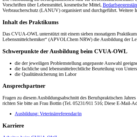
Vorschriften über Lebensmittel, kosmetische Mittel,
Bedarfsgegenstä
Verbraucherschutz (LANUV) organisiert und durchgeführt. Weitere I
Inhalt des Praktikums
Das CVUA-OWL unterstützt mit einem sieben monatigem Praktikum ge
Lebensmittelchemiker“ (APVOLChem NRW) die Ausbildung der Leb
Schwerpunkte der Ausbildung beim CVUA-OWL
die der jeweiligen Problemstellung angepasste Auswahl geeig
die fachliche und lebensmittelrechtliche Beurteilung von Unter
die Qualitätssicherung im Labor
Ansprechpartner
Fragen zu diesem Ausbildungsabschnitt des Berufspraktischen Jahres
richten Sie bitte an Frau Bottin (Tel. 05231/911 516;
Diese E-Mail-Adr
Ausbildung: Veterinärreferendar/in
Karriere