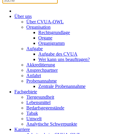
Über uns
Über CVUA-OWL
Organisation
Rechtsgrundlage
Organe
Organigramm
Aufgabe
Aufgabe des CVUA
Wer kann uns beauftragen?
Akkreditierung
Ansprechpartner
Anfahrt
Probenannahme
Zentrale Probenannahme
Fachgebiete
Tiergesundheit
Lebensmittel
Bedarfsgegenstände
Tabak
Umwelt
Analytische Schwerpunkte
Karriere