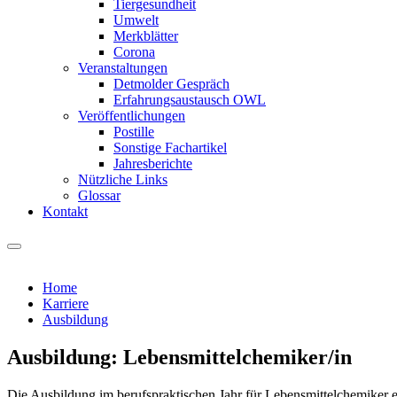
Tiergesundheit
Umwelt
Merkblätter
Corona
Veranstaltungen
Detmolder Gespräch
Erfahrungsaustausch OWL
Veröffentlichungen
Postille
Sonstige Fachartikel
Jahresberichte
Nützliche Links
Glossar
Kontakt
Home
Karriere
Ausbildung
Ausbildung: Lebensmittelchemiker/in
Die Ausbildung im berufspraktischen Jahr für Lebensmittelchemiker e