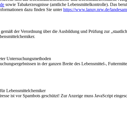
nde
sowie Tabakerzeugnisse (amtliche Lebensmittelkontrolle). Das ber
nformationen dazu finden Sie unter
https://www.lanuv.nrw.de/landesamt
mäß der Verordnung über die Ausbildung und Prüfung zur „staatlich g
ensmittelchemiker.
neter Untersuchungsmethoden
suchungsergebnissen in der ganzen Breite des Lebensmittel-, Futtermit
 für Lebensmittelchemiker
esse ist vor Spambots geschützt! Zur Anzeige muss JavaScript eingesch