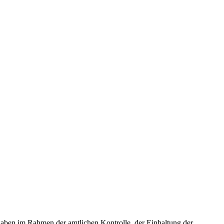
fgaben im Rahmen der amtlichen Kontrolle, der Einhaltung der