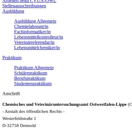
Arbeiten beim CVUA-OWL
Stellenausschreibungen
Ausbildung
Ausbildung Allgemein
Chemielaborant/in
Fachinformatiker/in
Lebensmittelkontrolleur/in
Veterinärreferendar/in
Lebensmittelchemiker/in
Praktikum
Praktikum Allgemein
Schülerpraktikum
Berufspraktikum
Studentenpraktikum
Anschrift
Chemisches und Veterinäruntersuchungsamt Ostwestfalen-Lippe
(
- Anstalt des öffentlichen Rechts -
Westerfeldstraße 1
D-32758 Detmold