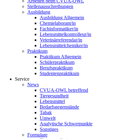
Arbeiten beim CVUA-OWL
Stellenausschreibungen
Ausbildung
Ausbildung Allgemein
Chemielaborant/in
Fachinformatiker/in
Lebensmittelkontrolleur/in
Veterinärreferendar/in
Lebensmittelchemiker/in
Praktikum
Praktikum Allgemein
Schülerpraktikum
Berufspraktikum
Studentenpraktikum
Service
News
CVUA-OWL betreffend
Tiergesundheit
Lebensmittel
Bedarfsgegenstände
Tabak
Umwelt
Analytische Schwerpunkte
Sonstiges
Formulare