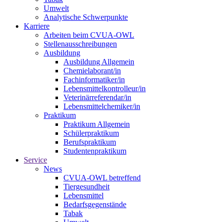
Umwelt
Analytische Schwerpunkte
Karriere
Arbeiten beim CVUA-OWL
Stellenausschreibungen
Ausbildung
Ausbildung Allgemein
Chemielaborant/in
Fachinformatiker/in
Lebensmittelkontrolleur/in
Veterinärreferendar/in
Lebensmittelchemiker/in
Praktikum
Praktikum Allgemein
Schülerpraktikum
Berufspraktikum
Studentenpraktikum
Service
News
CVUA-OWL betreffend
Tiergesundheit
Lebensmittel
Bedarfsgegenstände
Tabak