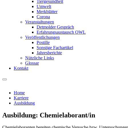
Tiergesundheit
Umwelt
Merkblätter
Corona
Veranstaltungen
Detmolder Gespräch
Erfahrungsaustausch OWL
Veröffentlichungen
Postille
Sonstige Fachartikel
Jahresberichte
Nützliche Links
Glossar
Kontakt
Home
Karriere
Ausbildung
Ausbildung: Chemielaborant/in
Chemielaboranten bereiten chemische Versuche bzw. Untersuchungen vo