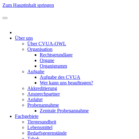
Zum Hauptinhalt springen
Über uns
Über CVUA-OWL
Organisation
Rechtsgrundlage
Organe
Organigramm
Aufgabe
Aufgabe des CVUA
Wer kann uns beauftragen?
Akkreditierung
Ansprechpartner
Anfahrt
Probenannahme
Zentrale Probenannahme
Fachgebiete
Tiergesundheit
Lebensmittel
Bedarfsgegenstände
Tabak