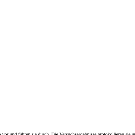
r und führen sie durch. Die Versuchsergebnisse protokollieren sie un