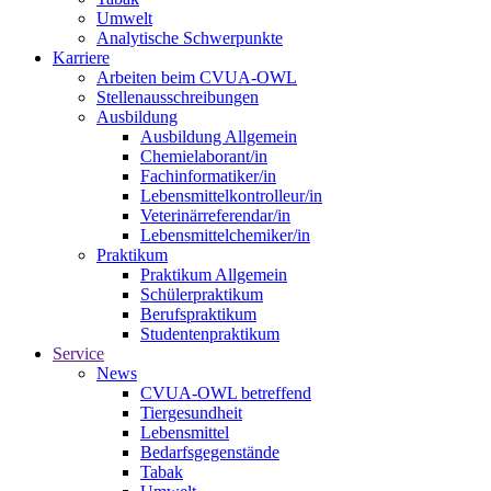
Umwelt
Analytische Schwerpunkte
Karriere
Arbeiten beim CVUA-OWL
Stellenausschreibungen
Ausbildung
Ausbildung Allgemein
Chemielaborant/in
Fachinformatiker/in
Lebensmittelkontrolleur/in
Veterinärreferendar/in
Lebensmittelchemiker/in
Praktikum
Praktikum Allgemein
Schülerpraktikum
Berufspraktikum
Studentenpraktikum
Service
News
CVUA-OWL betreffend
Tiergesundheit
Lebensmittel
Bedarfsgegenstände
Tabak