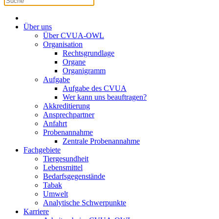
Über uns
Über CVUA-OWL
Organisation
Rechtsgrundlage
Organe
Organigramm
Aufgabe
Aufgabe des CVUA
Wer kann uns beauftragen?
Akkreditierung
Ansprechpartner
Anfahrt
Probenannahme
Zentrale Probenannahme
Fachgebiete
Tiergesundheit
Lebensmittel
Bedarfsgegenstände
Tabak
Umwelt
Analytische Schwerpunkte
Karriere