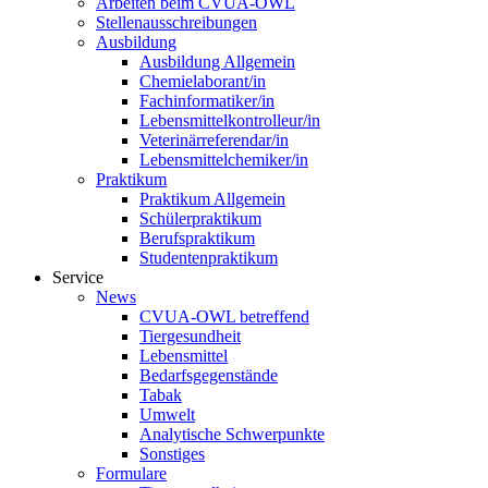
Arbeiten beim CVUA-OWL
Stellenausschreibungen
Ausbildung
Ausbildung Allgemein
Chemielaborant/in
Fachinformatiker/in
Lebensmittelkontrolleur/in
Veterinärreferendar/in
Lebensmittelchemiker/in
Praktikum
Praktikum Allgemein
Schülerpraktikum
Berufspraktikum
Studentenpraktikum
Service
News
CVUA-OWL betreffend
Tiergesundheit
Lebensmittel
Bedarfsgegenstände
Tabak
Umwelt
Analytische Schwerpunkte
Sonstiges
Formulare