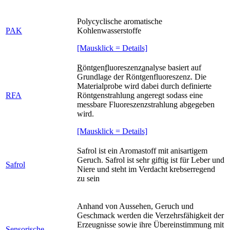
Polycyclische aromatische
PAK
Kohlenwasserstoffe
[Mausklick = Details]
R
öntgen
f
luoreszenz
a
nalyse basiert auf
Grundlage der Röntgenfluoreszenz. Die
Materialprobe wird dabei durch definierte
RFA
Röntgenstrahlung angeregt sodass eine
messbare Fluoreszenzstrahlung abgegeben
wird.
[Mausklick = Details]
Safrol ist ein Aromastoff mit anisartigem
Geruch. Safrol ist sehr giftig ist für Leber und
Safrol
Niere und steht im Verdacht krebserregend
zu sein
Anhand von Aussehen, Geruch und
Geschmack werden die Verzehrsfähigkeit der
Erzeugnisse sowie ihre Übereinstimmung mit
Sensorische