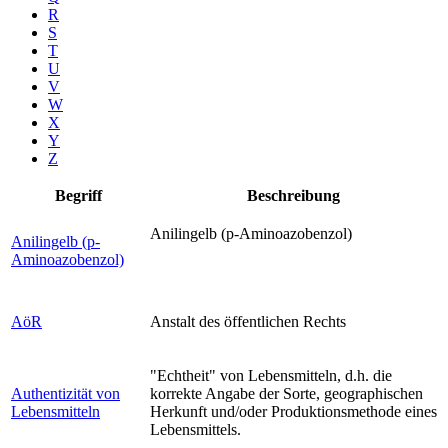
R
S
T
U
V
W
X
Y
Z
Begriff
Beschreibung
Anilingelb (p-Aminoazobenzol)
Anilingelb (p-
Aminoazobenzol)
AöR
Anstalt des öffentlichen Rechts
"Echtheit" von Lebensmitteln, d.h. die
Authentizität von
korrekte Angabe der Sorte, geographischen
Lebensmitteln
Herkunft und/oder Produktionsmethode eines
Lebensmittels.