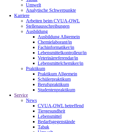
Umwelt
Analytische Schwerpunkte
Karriere
Arbeiten beim CVUA-OWL
Stellenausschreibungen
Ausbildung
Ausbildung Allgemein
Chemielaborant/in
Fachinformatiker/in
Lebensmittelkontrolleur/in
Veterinärreferendar/in
Lebensmittelchemiker/in
Praktikum
Praktikum Allgemein
Schülerpraktikum
Berufspraktikum
Studentenpraktikum
Service
News
CVUA-OWL betreffend
Tiergesundheit
Lebensmittel
Bedarfsgegenstände
Tabak