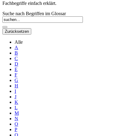
Fachbegriffe einfach erklärt.
Suche nach Begriffen im Glossar
Alle
A
B
C
D
E
F
G
H
I
J
K
L
M
N
O
P
Q