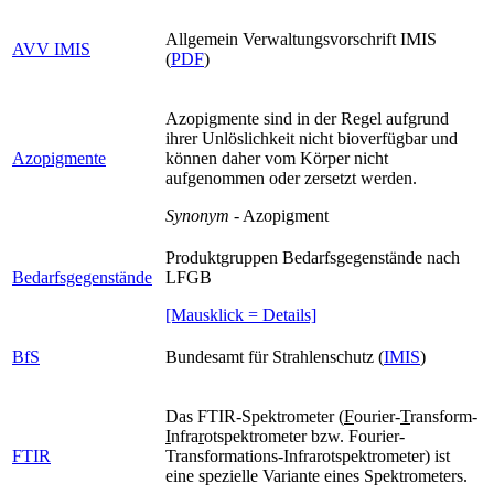
Allgemein Verwaltungsvorschrift IMIS
AVV IMIS
(
PDF
)
Azopigmente sind in der Regel aufgrund
ihrer Unlöslichkeit nicht bioverfügbar und
Azopigmente
können daher vom Körper nicht
aufgenommen oder zersetzt werden.
Synonym
- Azopigment
Produktgruppen Bedarfsgegenstände nach
Bedarfsgegenstände
LFGB
[Mausklick = Details]
BfS
Bundesamt für Strahlenschutz (
IMIS
)
Das FTIR-Spektrometer (
F
ourier-
T
ransform-
I
nfra
r
otspektrometer bzw. Fourier-
FTIR
Transformations-Infrarotspektrometer) ist
eine spezielle Variante eines Spektrometers.