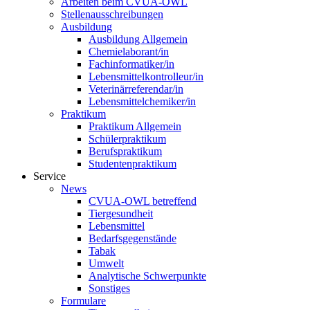
Arbeiten beim CVUA-OWL
Stellenausschreibungen
Ausbildung
Ausbildung Allgemein
Chemielaborant/in
Fachinformatiker/in
Lebensmittelkontrolleur/in
Veterinärreferendar/in
Lebensmittelchemiker/in
Praktikum
Praktikum Allgemein
Schülerpraktikum
Berufspraktikum
Studentenpraktikum
Service
News
CVUA-OWL betreffend
Tiergesundheit
Lebensmittel
Bedarfsgegenstände
Tabak
Umwelt
Analytische Schwerpunkte
Sonstiges
Formulare