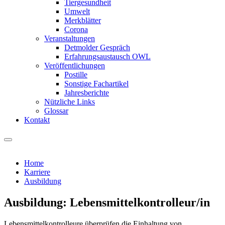
Tiergesundheit
Umwelt
Merkblätter
Corona
Veranstaltungen
Detmolder Gespräch
Erfahrungsaustausch OWL
Veröffentlichungen
Postille
Sonstige Fachartikel
Jahresberichte
Nützliche Links
Glossar
Kontakt
Home
Karriere
Ausbildung
Ausbildung: Lebensmittelkontrolleur/in
Lebensmittelkontrolleure überprüfen die Einhaltung von