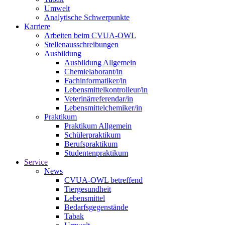
Umwelt
Analytische Schwerpunkte
Karriere
Arbeiten beim CVUA-OWL
Stellenausschreibungen
Ausbildung
Ausbildung Allgemein
Chemielaborant/in
Fachinformatiker/in
Lebensmittelkontrolleur/in
Veterinärreferendar/in
Lebensmittelchemiker/in
Praktikum
Praktikum Allgemein
Schülerpraktikum
Berufspraktikum
Studentenpraktikum
Service
News
CVUA-OWL betreffend
Tiergesundheit
Lebensmittel
Bedarfsgegenstände
Tabak