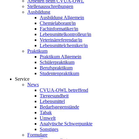
Arbeiten beim CVUA-OWL
Stellenausschreibungen
Ausbildung
Ausbildung Allgemein
Chemielaborant/in
Fachinformatiker/in
Lebensmittelkontrolleur/in
Veterinärreferendar/in
Lebensmittelchemiker/in
Praktikum
Praktikum Allgemein
Schülerpraktikum
Berufspraktikum
Studentenpraktikum
Service
News
CVUA-OWL betreffend
Tiergesundheit
Lebensmittel
Bedarfsgegenstände
Tabak
Umwelt
Analytische Schwerpunkte
Sonstiges
Formulare