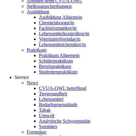
Arbeiten beim CVUA-OWL
Stellenausschreibungen
Ausbildung
Ausbildung Allgemein
Chemielaborant/in
Fachinformatiker/in
Lebensmittelkontrolleur/in
Veterinärreferendar/in
Lebensmittelchemiker/in
Praktikum
Praktikum Allgemein
Schülerpraktikum
Berufspraktikum
Studentenpraktikum
Service
News
CVUA-OWL betreffend
Tiergesundheit
Lebensmittel
Bedarfsgegenstände
Tabak
Umwelt
Analytische Schwerpunkte
Sonstiges
Formulare