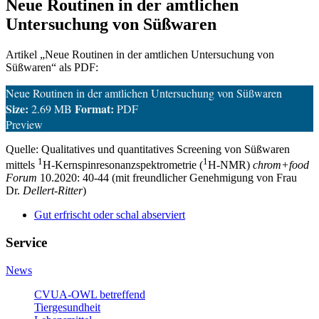
Neue Routinen in der amtlichen
Untersuchung von Süßwaren
Artikel „Neue Routinen in der amtlichen Untersuchung von
Süßwaren“ als PDF:
Neue Routinen in der amtlichen Untersuchung von Süßwaren
Size:
Format:
2.69 MB
PDF
Preview
Quelle: Qualitatives und quantitatives Screening von Süßwaren
1
1
mittels
H-Kernspinresonanzspektrometrie (
H-NMR)
chrom+food
Forum
10.2020: 40-44 (mit freundlicher Genehmigung von Frau
Dr.
Dellert-Ritter
)
Gut erfrischt oder schal abserviert
Service
News
CVUA-OWL betreffend
Tiergesundheit