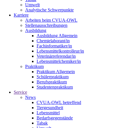
Umwelt
Analytische Schwerpunkte
Karriere
Arbeiten beim CVUA-OWL
Stellenausschreibungen
Ausbildung
Ausbildung Allgemein
Chemielaborant/in
Fachinformatiker/in
Lebensmittelkontrolleur/in
Veterinärreferendar/in
Lebensmittelchemiker/in
Praktikum
Praktikum Allgemein
Schülerpraktikum
Berufspraktikum
Studentenpraktikum
Service
News
CVUA-OWL betreffend
Tiergesundheit
Lebensmittel
Bedarfsgegenstände
Tabak