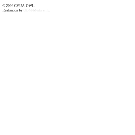
©
2026
CVUA-OWL.
Realisation by
OBM-Media e. K.