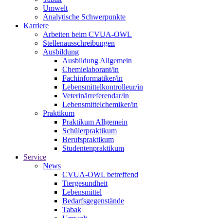
Umwelt
Analytische Schwerpunkte
Karriere
Arbeiten beim CVUA-OWL
Stellenausschreibungen
Ausbildung
Ausbildung Allgemein
Chemielaborant/in
Fachinformatiker/in
Lebensmittelkontrolleur/in
Veterinärreferendar/in
Lebensmittelchemiker/in
Praktikum
Praktikum Allgemein
Schülerpraktikum
Berufspraktikum
Studentenpraktikum
Service
News
CVUA-OWL betreffend
Tiergesundheit
Lebensmittel
Bedarfsgegenstände
Tabak