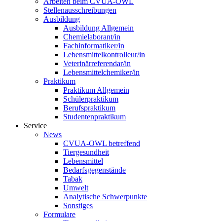
Arbeiten beim CVUA-OWL
Stellenausschreibungen
Ausbildung
Ausbildung Allgemein
Chemielaborant/in
Fachinformatiker/in
Lebensmittelkontrolleur/in
Veterinärreferendar/in
Lebensmittelchemiker/in
Praktikum
Praktikum Allgemein
Schülerpraktikum
Berufspraktikum
Studentenpraktikum
Service
News
CVUA-OWL betreffend
Tiergesundheit
Lebensmittel
Bedarfsgegenstände
Tabak
Umwelt
Analytische Schwerpunkte
Sonstiges
Formulare