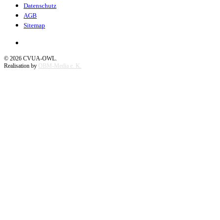
Datenschutz
AGB
Sitemap
©
2026
CVUA-OWL.
Realisation by
OBM-Media e. K.