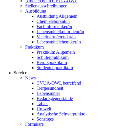
Arbeiten beim CVUA-OWL
Stellenausschreibungen
Ausbildung
Ausbildung Allgemein
Chemielaborant/in
Fachinformatiker/in
Lebensmittelkontrolleur/in
Veterinärreferendar/in
Lebensmittelchemiker/in
Praktikum
Praktikum Allgemein
Schülerpraktikum
Berufspraktikum
Studentenpraktikum
Service
News
CVUA-OWL betreffend
Tiergesundheit
Lebensmittel
Bedarfsgegenstände
Tabak
Umwelt
Analytische Schwerpunkte
Sonstiges
Formulare