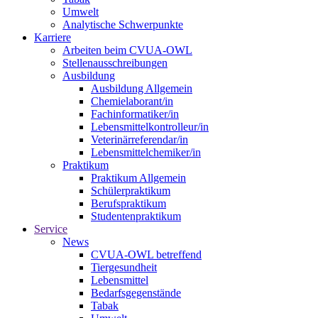
Umwelt
Analytische Schwerpunkte
Karriere
Arbeiten beim CVUA-OWL
Stellenausschreibungen
Ausbildung
Ausbildung Allgemein
Chemielaborant/in
Fachinformatiker/in
Lebensmittelkontrolleur/in
Veterinärreferendar/in
Lebensmittelchemiker/in
Praktikum
Praktikum Allgemein
Schülerpraktikum
Berufspraktikum
Studentenpraktikum
Service
News
CVUA-OWL betreffend
Tiergesundheit
Lebensmittel
Bedarfsgegenstände
Tabak