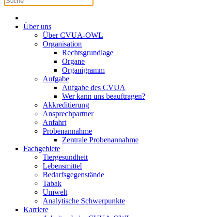
Über uns
Über CVUA-OWL
Organisation
Rechtsgrundlage
Organe
Organigramm
Aufgabe
Aufgabe des CVUA
Wer kann uns beauftragen?
Akkreditierung
Ansprechpartner
Anfahrt
Probenannahme
Zentrale Probenannahme
Fachgebiete
Tiergesundheit
Lebensmittel
Bedarfsgegenstände
Tabak
Umwelt
Analytische Schwerpunkte
Karriere