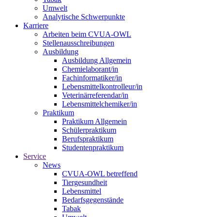
Umwelt
Analytische Schwerpunkte
Karriere
Arbeiten beim CVUA-OWL
Stellenausschreibungen
Ausbildung
Ausbildung Allgemein
Chemielaborant/in
Fachinformatiker/in
Lebensmittelkontrolleur/in
Veterinärreferendar/in
Lebensmittelchemiker/in
Praktikum
Praktikum Allgemein
Schülerpraktikum
Berufspraktikum
Studentenpraktikum
Service
News
CVUA-OWL betreffend
Tiergesundheit
Lebensmittel
Bedarfsgegenstände
Tabak