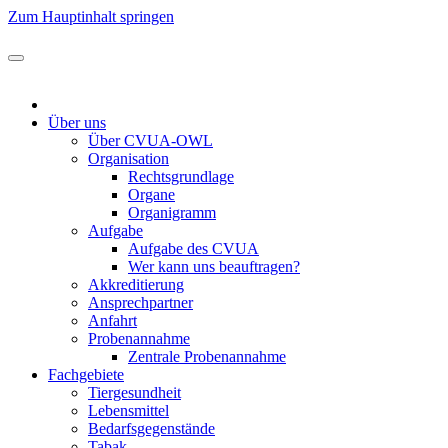
Zum Hauptinhalt springen
Über uns
Über CVUA-OWL
Organisation
Rechtsgrundlage
Organe
Organigramm
Aufgabe
Aufgabe des CVUA
Wer kann uns beauftragen?
Akkreditierung
Ansprechpartner
Anfahrt
Probenannahme
Zentrale Probenannahme
Fachgebiete
Tiergesundheit
Lebensmittel
Bedarfsgegenstände
Tabak