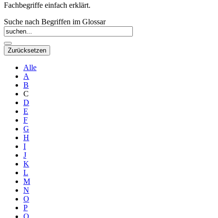
Fachbegriffe einfach erklärt.
Suche nach Begriffen im Glossar
Alle
A
B
C
D
E
F
G
H
I
J
K
L
M
N
O
P
Q