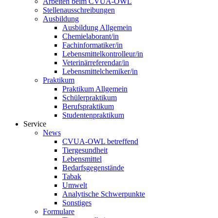
Arbeiten beim CVUA-OWL
Stellenausschreibungen
Ausbildung
Ausbildung Allgemein
Chemielaborant/in
Fachinformatiker/in
Lebensmittelkontrolleur/in
Veterinärreferendar/in
Lebensmittelchemiker/in
Praktikum
Praktikum Allgemein
Schülerpraktikum
Berufspraktikum
Studentenpraktikum
Service
News
CVUA-OWL betreffend
Tiergesundheit
Lebensmittel
Bedarfsgegenstände
Tabak
Umwelt
Analytische Schwerpunkte
Sonstiges
Formulare