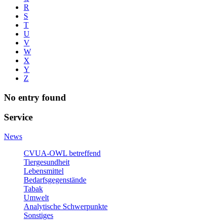
R
S
T
U
V
W
X
Y
Z
No entry found
Service
News
CVUA-OWL betreffend
Tiergesundheit
Lebensmittel
Bedarfsgegenstände
Tabak
Umwelt
Analytische Schwerpunkte
Sonstiges