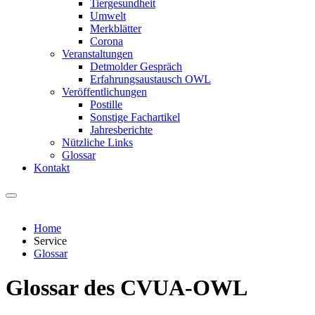
Tiergesundheit
Umwelt
Merkblätter
Corona
Veranstaltungen
Detmolder Gespräch
Erfahrungsaustausch OWL
Veröffentlichungen
Postille
Sonstige Fachartikel
Jahresberichte
Nützliche Links
Glossar
Kontakt
Home
Service
Glossar
Glossar des CVUA-OWL