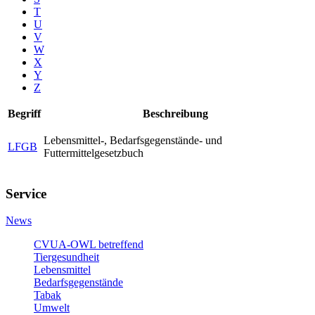
T
U
V
W
X
Y
Z
Begriff
Beschreibung
Lebensmittel-, Bedarfsgegenstände- und
LFGB
Futtermittelgesetzbuch
Service
News
CVUA-OWL betreffend
Tiergesundheit
Lebensmittel
Bedarfsgegenstände
Tabak
Umwelt