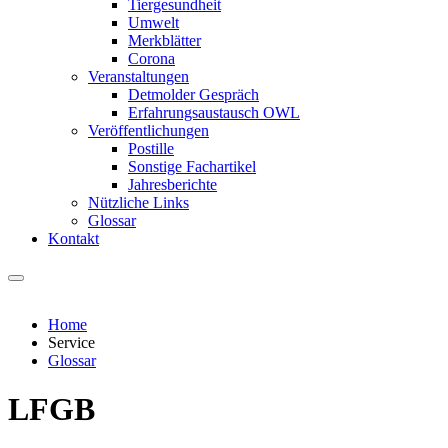
Tiergesundheit
Umwelt
Merkblätter
Corona
Veranstaltungen
Detmolder Gespräch
Erfahrungsaustausch OWL
Veröffentlichungen
Postille
Sonstige Fachartikel
Jahresberichte
Nützliche Links
Glossar
Kontakt
Home
Service
Glossar
LFGB