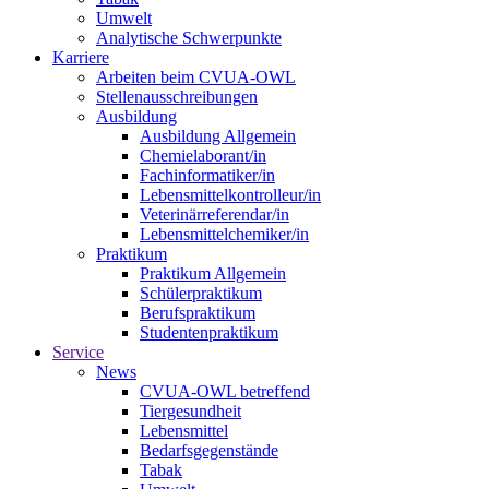
Umwelt
Analytische Schwerpunkte
Karriere
Arbeiten beim CVUA-OWL
Stellenausschreibungen
Ausbildung
Ausbildung Allgemein
Chemielaborant/in
Fachinformatiker/in
Lebensmittelkontrolleur/in
Veterinärreferendar/in
Lebensmittelchemiker/in
Praktikum
Praktikum Allgemein
Schülerpraktikum
Berufspraktikum
Studentenpraktikum
Service
News
CVUA-OWL betreffend
Tiergesundheit
Lebensmittel
Bedarfsgegenstände
Tabak