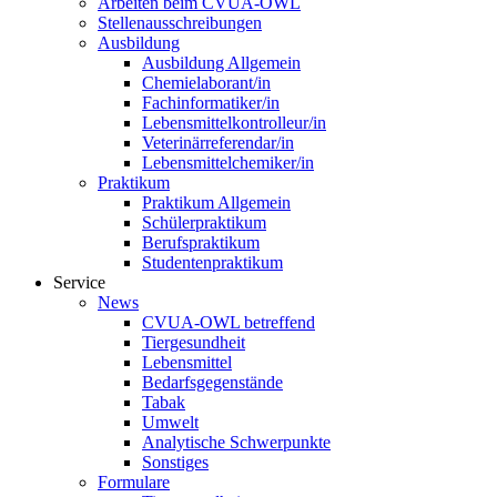
Arbeiten beim CVUA-OWL
Stellenausschreibungen
Ausbildung
Ausbildung Allgemein
Chemielaborant/in
Fachinformatiker/in
Lebensmittelkontrolleur/in
Veterinärreferendar/in
Lebensmittelchemiker/in
Praktikum
Praktikum Allgemein
Schülerpraktikum
Berufspraktikum
Studentenpraktikum
Service
News
CVUA-OWL betreffend
Tiergesundheit
Lebensmittel
Bedarfsgegenstände
Tabak
Umwelt
Analytische Schwerpunkte
Sonstiges
Formulare