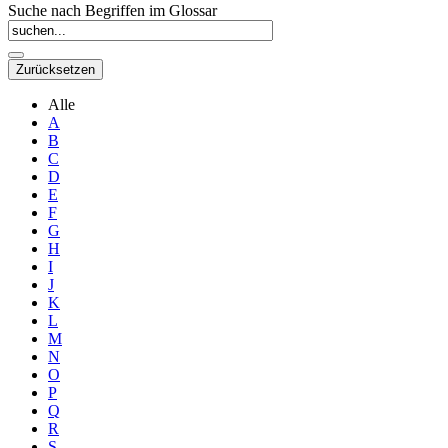
Suche nach Begriffen im Glossar
Alle
A
B
C
D
E
F
G
H
I
J
K
L
M
N
O
P
Q
R
S