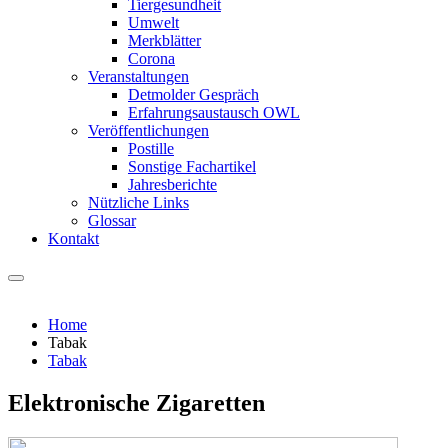
Tiergesundheit
Umwelt
Merkblätter
Corona
Veranstaltungen
Detmolder Gespräch
Erfahrungsaustausch OWL
Veröffentlichungen
Postille
Sonstige Fachartikel
Jahresberichte
Nützliche Links
Glossar
Kontakt
Home
Tabak
Tabak
Elektronische Zigaretten