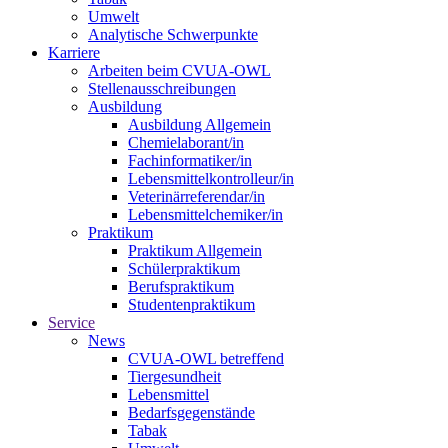
Umwelt
Analytische Schwerpunkte
Karriere
Arbeiten beim CVUA-OWL
Stellenausschreibungen
Ausbildung
Ausbildung Allgemein
Chemielaborant/in
Fachinformatiker/in
Lebensmittelkontrolleur/in
Veterinärreferendar/in
Lebensmittelchemiker/in
Praktikum
Praktikum Allgemein
Schülerpraktikum
Berufspraktikum
Studentenpraktikum
Service
News
CVUA-OWL betreffend
Tiergesundheit
Lebensmittel
Bedarfsgegenstände
Tabak