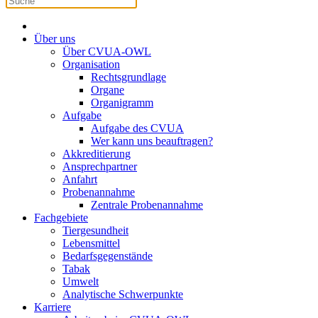
Über uns
Über CVUA-OWL
Organisation
Rechtsgrundlage
Organe
Organigramm
Aufgabe
Aufgabe des CVUA
Wer kann uns beauftragen?
Akkreditierung
Ansprechpartner
Anfahrt
Probenannahme
Zentrale Probenannahme
Fachgebiete
Tiergesundheit
Lebensmittel
Bedarfsgegenstände
Tabak
Umwelt
Analytische Schwerpunkte
Karriere