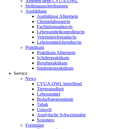
Arbeiten beim CVUA-OWL
Stellenausschreibungen
Ausbildung
Ausbildung Allgemein
Chemielaborant/in
Fachinformatiker/in
Lebensmittelkontrolleur/in
Veterinärreferendar/in
Lebensmittelchemiker/in
Praktikum
Praktikum Allgemein
Schülerpraktikum
Berufspraktikum
Studentenpraktikum
Service
News
CVUA-OWL betreffend
Tiergesundheit
Lebensmittel
Bedarfsgegenstände
Tabak
Umwelt
Analytische Schwerpunkte
Sonstiges
Formulare