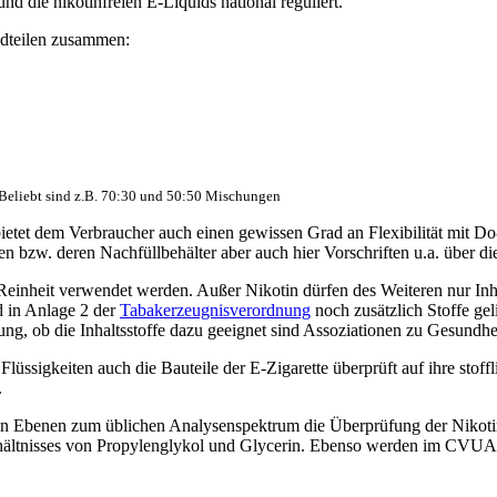
nd die nikotinfreien E-Liquids national reguliert.
ndteilen zusammen:
 Beliebt sind z.B. 70:30 und 50:50 Mischungen
n bietet dem Verbraucher auch einen gewissen Grad an Flexibilität mit
en bzw. deren Nachfüllbehälter aber auch hier Vorschriften u.a. über d
einheit verwendet werden. Außer Nikotin dürfen des Weiteren nur Inhalts
d in Anlage 2 der
Tabakerzeugnisverordnung
noch zusätzlich Stoffe gel
ung, ob die Inhaltsstoffe dazu geeignet sind Assoziationen zu Gesundhei
sigkeiten auch die Bauteile der E-Zigarette überprüft auf ihre stoff
.
len Ebenen zum üblichen Analysenspektrum die Überprüfung der Nikoti
rhältnisses von Propylenglykol und Glycerin. Ebenso werden im CVUA 