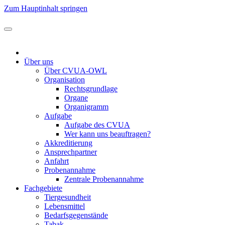
Zum Hauptinhalt springen
Über uns
Über CVUA-OWL
Organisation
Rechtsgrundlage
Organe
Organigramm
Aufgabe
Aufgabe des CVUA
Wer kann uns beauftragen?
Akkreditierung
Ansprechpartner
Anfahrt
Probenannahme
Zentrale Probenannahme
Fachgebiete
Tiergesundheit
Lebensmittel
Bedarfsgegenstände
Tabak