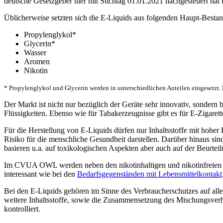
deutsche Gesetzgeber hier mit Stichtag 01.01.2021 nachgesteuert hat u
Üblicherweise setzten sich die E-Liquids aus folgenden Haupt-Besta
Propylenglykol*
Glycerin*
Wasser
Aromen
Nikotin
* Propylenglykol und Glycerin werden in unterschiedlichen Anteilen eingesetzt.
Der Markt ist nicht nur bezüglich der Geräte sehr innovativ, sonder
Flüssigkeiten. Ebenso wie für Tabakerzeugnisse gibt es für E-Zigarett
Für die Herstellung von E-Liquids dürfen nur Inhaltsstoffe mit hoher R
Risiko für die menschliche Gesundheit darstellen. Darüber hinaus sin
basieren u.a. auf toxikologischen Aspekten aber auch auf der Beurteil
Im CVUA OWL werden neben den nikotinhaltigen und nikotinfreien Flüs
interessant wie bei den
Bedarfsgegenständen mit Lebensmittelkontakt
Bei den E-Liquids gehören im Sinne des Verbraucherschutzes auf al
weitere Inhaltsstoffe, sowie die Zusammensetzung des Mischungsve
kontrolliert.