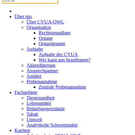
Über uns
Über CVUA-OWL
Organisation
Rechtsgrundlage
Organe
Organigramm
Aufgabe
Aufgabe des CVUA
Wer kann uns beauftragen?
Akkreditierung
Ansprechpartner
Anfahrt
Probenannahme
Zentrale Probenannahme
Fachgebiete
Tiergesundheit
Lebensmittel
Bedarfsgegenstände
Tabak
Umwelt
Analytische Schwerpunkte
Karriere