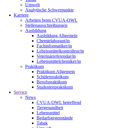
Umwelt
Analytische Schwerpunkte
Karriere
Arbeiten beim CVUA-OWL
Stellenausschreibungen
Ausbildung
Ausbildung Allgemein
Chemielaborant/in
Fachinformatiker/in
Lebensmittelkontrolleur/in
Veterinärreferendar/in
Lebensmittelchemiker/in
Praktikum
Praktikum Allgemein
Schülerpraktikum
Berufspraktikum
Studentenpraktikum
Service
News
CVUA-OWL betreffend
Tiergesundheit
Lebensmittel
Bedarfsgegenstände
Tabak