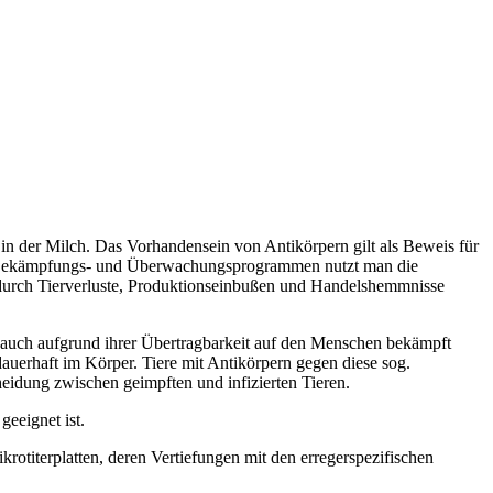
r in der Milch. Das Vorhandensein von Antikörpern gilt als Beweis für
hen Bekämpfungs- und Überwachungsprogrammen nutzt man die
n durch Tierverluste, Produktionseinbußen und Handelshemmnisse
 auch aufgrund ihrer Übertragbarkeit auf den Menschen bekämpft
uerhaft im Körper. Tiere mit Antikörpern gegen diese sog.
heidung zwischen geimpften und infizierten Tieren.
eeignet ist.
titerplatten, deren Vertiefungen mit den erregerspezifischen