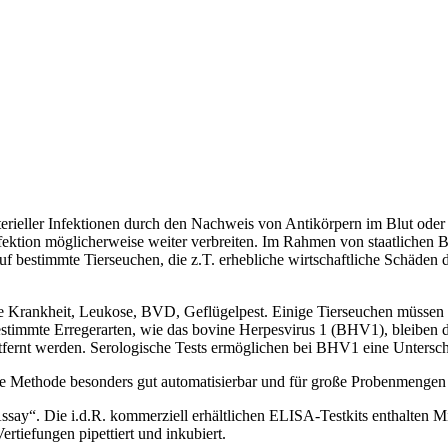
akterieller Infektionen durch den Nachweis von Antikörpern im Blut ode
 Infektion möglicherweise weiter verbreiten. Im Rahmen von staatlic
uf bestimmte Tierseuchen, die z.T. erhebliche wirtschaftliche Schäde
he Krankheit, Leukose, BVD, Geflügelpest. Einige Tierseuchen müssen
stimmte Erregerarten, wie das bovine Herpesvirus 1 (BHV1), bleiben da
entfernt werden. Serologische Tests ermöglichen bei BHV1 eine Untersc
 Methode besonders gut automatisierbar und für große Probenmengen g
“. Die i.d.R. kommerziell erhältlichen ELISA-Testkits enthalten Mikro
rtiefungen pipettiert und inkubiert.