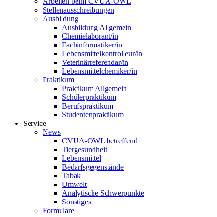
Arbeiten beim CVUA-OWL
Stellenausschreibungen
Ausbildung
Ausbildung Allgemein
Chemielaborant/in
Fachinformatiker/in
Lebensmittelkontrolleur/in
Veterinärreferendar/in
Lebensmittelchemiker/in
Praktikum
Praktikum Allgemein
Schülerpraktikum
Berufspraktikum
Studentenpraktikum
Service
News
CVUA-OWL betreffend
Tiergesundheit
Lebensmittel
Bedarfsgegenstände
Tabak
Umwelt
Analytische Schwerpunkte
Sonstiges
Formulare