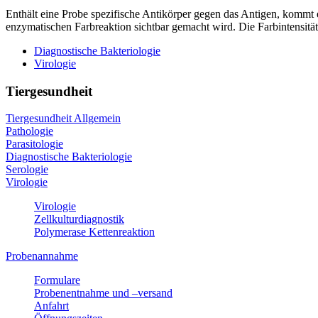
Enthält eine Probe spezifische Antikörper gegen das Antigen, kommt 
enzymatischen Farbreaktion sichtbar gemacht wird. Die Farbintensitä
Diagnostische Bakteriologie
Virologie
Tiergesundheit
Tiergesundheit Allgemein
Pathologie
Parasitologie
Diagnostische Bakteriologie
Serologie
Virologie
Virologie
Zellkulturdiagnostik
Polymerase Kettenreaktion
Probenannahme
Formulare
Probenentnahme und –versand
Anfahrt