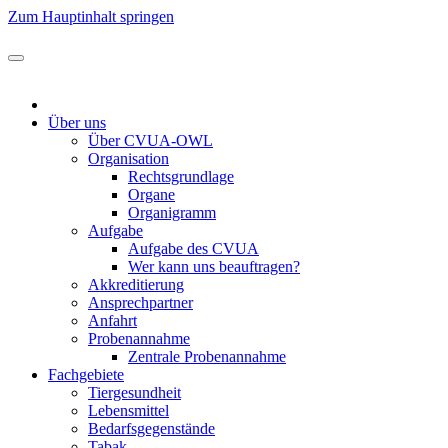
Zum Hauptinhalt springen
Über uns
Über CVUA-OWL
Organisation
Rechtsgrundlage
Organe
Organigramm
Aufgabe
Aufgabe des CVUA
Wer kann uns beauftragen?
Akkreditierung
Ansprechpartner
Anfahrt
Probenannahme
Zentrale Probenannahme
Fachgebiete
Tiergesundheit
Lebensmittel
Bedarfsgegenstände
Tabak