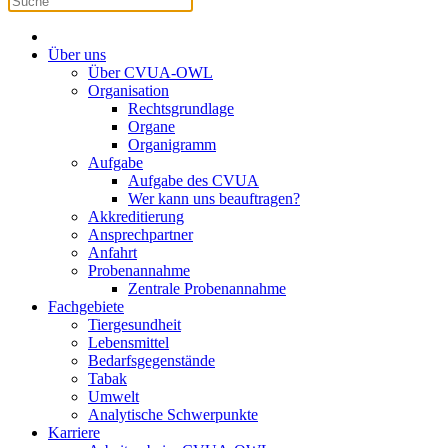
Über uns
Über CVUA-OWL
Organisation
Rechtsgrundlage
Organe
Organigramm
Aufgabe
Aufgabe des CVUA
Wer kann uns beauftragen?
Akkreditierung
Ansprechpartner
Anfahrt
Probenannahme
Zentrale Probenannahme
Fachgebiete
Tiergesundheit
Lebensmittel
Bedarfsgegenstände
Tabak
Umwelt
Analytische Schwerpunkte
Karriere