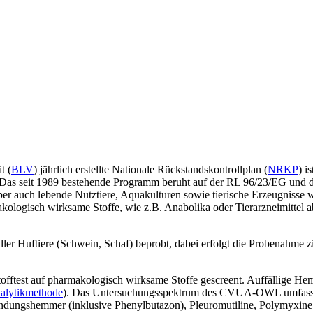
t (
BLV
) jährlich erstellte Nationale Rückstandskontrollplan (
NRKP
) i
en. Das seit 1989 bestehende Programm beruht auf der RL 96/23/EG und
r auch lebende Nutztiere, Aquakulturen sowie tierische Erzeugnisse w
akologisch wirksame Stoffe, wie z.B. Anabolika oder Tierarzneimittel
er Huftiere (Schwein, Schaf) beprobt, dabei erfolgt die Probenahme zie
st auf pharmakologisch wirksame Stoffe gescreent. Auffällige Hemm
alytikmethode
). Das Untersuchungsspektrum des CVUA-OWL umfasst d
zündungshemmer (inklusive Phenylbutazon), Pleuromutiline, Polymyxine