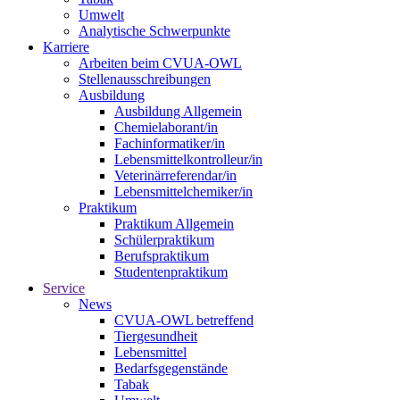
Umwelt
Analytische Schwerpunkte
Karriere
Arbeiten beim CVUA-OWL
Stellenausschreibungen
Ausbildung
Ausbildung Allgemein
Chemielaborant/in
Fachinformatiker/in
Lebensmittelkontrolleur/in
Veterinärreferendar/in
Lebensmittelchemiker/in
Praktikum
Praktikum Allgemein
Schülerpraktikum
Berufspraktikum
Studentenpraktikum
Service
News
CVUA-OWL betreffend
Tiergesundheit
Lebensmittel
Bedarfsgegenstände
Tabak