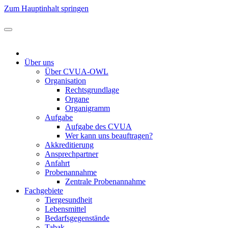
Zum Hauptinhalt springen
Über uns
Über CVUA-OWL
Organisation
Rechtsgrundlage
Organe
Organigramm
Aufgabe
Aufgabe des CVUA
Wer kann uns beauftragen?
Akkreditierung
Ansprechpartner
Anfahrt
Probenannahme
Zentrale Probenannahme
Fachgebiete
Tiergesundheit
Lebensmittel
Bedarfsgegenstände
Tabak