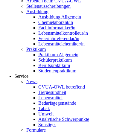
Arbeiten beim CVUA-OWL
Stellenausschreibungen
Ausbildung
Ausbildung Allgemein
Chemielaborant/in
Fachinformatiker/in
Lebensmittelkontrolleur/in
Veterinärreferendar/in
Lebensmittelchemiker/in
Praktikum
Praktikum Allgemein
Schülerpraktikum
Berufspraktikum
Studentenpraktikum
Service
News
CVUA-OWL betreffend
Tiergesundheit
Lebensmittel
Bedarfsgegenstände
Tabak
Umwelt
Analytische Schwerpunkte
Sonstiges
Formulare