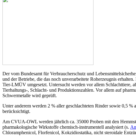
Der vom Bundesamt für Verbraucherschutz und Lebensmittelsicherhei
und der Betriebe, die das noch unverarbeitete Roherzeugnis erhalt
Tier-LMÜV umgesetzt. Untersucht werden vor allem Schlachttiere, abe
Tierhaltungs-, Schlacht- und Produktionszahlen. Vor allem auf pharm
Schwermetalle wird geprüft.
Unter anderem werden 2 % aller geschlachteten Rinder sowie 0,5 % all
berücksichtigt.
Am CVUA-OWL werden jährlich ca. 35000 Proben mit den Hemmstoffte
pharmakologische Wirkstoffe chemisch-instrumentell analysiert (s.
An
Chloramphenicol, Florfenicol, Kokzidiostatika, nicht steroidale Ent