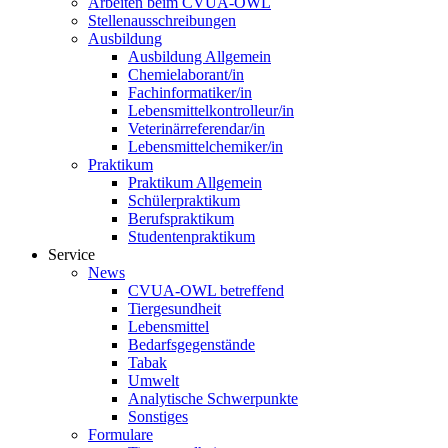
Arbeiten beim CVUA-OWL
Stellenausschreibungen
Ausbildung
Ausbildung Allgemein
Chemielaborant/in
Fachinformatiker/in
Lebensmittelkontrolleur/in
Veterinärreferendar/in
Lebensmittelchemiker/in
Praktikum
Praktikum Allgemein
Schülerpraktikum
Berufspraktikum
Studentenpraktikum
Service
News
CVUA-OWL betreffend
Tiergesundheit
Lebensmittel
Bedarfsgegenstände
Tabak
Umwelt
Analytische Schwerpunkte
Sonstiges
Formulare