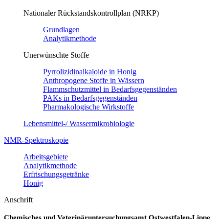
Nationaler Rückstandskontrollplan (NRKP)
Grundlagen
Analytikmethode
Unerwünschte Stoffe
Pyrrolizidinalkaloide in Honig
Anthropogene Stoffe in Wässern
Flammschutzmittel in Bedarfsgegenständen
PAKs in Bedarfsgegenständen
Pharmakologische Wirkstoffe
Lebensmittel-/ Wassermikrobiologie
NMR-Spektroskopie
Arbeitsgebiete
Analytikmethode
Erfrischungsgetränke
Honig
Anschrift
Chemisches und Veterinäruntersuchungsamt Ostwestfalen-Lippe