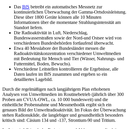
Das
BfS
betreibt ein automatisches Messnetz zur
kontinuierlichen Überwachung der Gamma-Ortsdosisleistung.
Diese über 1800 Geräte können alle 10 Minuten
Informationen über die momentane Strahlungsintensität am
Standort liefern.
Die Radioaktivität in Luft, Niederschlag,
Bundeswasserstraßen sowie der Nord-und Ostsee wird von
verschiedenen Bundesbehörden fortlaufend überwacht.
Etwa 40 Messlabore der Bundesländer messen die
Radioaktivitätskonzentration verschiedener Umweltmedien
mit Bedeutung für Mensch und Tier (Wässer, Nahrungs- und
Futtermittel, Boden, Bewuchs).
Verschiedene Leitstellen kontrollieren die Ergebnisse, alle
Daten laufen im BfS zusammen und ergeben so ein
detailliertes Lagebild.
Durch die regelmäßigen nach langjährigem Plan erhobenen
Analysen von Umweltmedien im Routinebetrieb (jährlich über 300
Proben am CVUA-OWL, ca. 10 000 bundesweit) und die
einheitliche Probennahme und Messmethodik ergibt sich ein
genaues Bild der Umweltradioaktivität. Im Fokus der Überwachung
stehen Radionuklide, die langlebiger und gesundheitlich besonders
kritisch sind: Cäsium 134 und -137, Strontium-90 und Tritium.