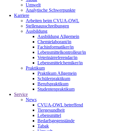
Umwelt
Analytische Schwerpunkte
Karriere
Arbeiten beim CVUA-OWL
Stellenausschreibungen
Ausbildung
Ausbildung Allgemein
Chemielaborant/in
Fachinformatiker/in
Lebensmittelkontrolleur/in
Veterinärreferendar/in
Lebensmittelchemiker/in
Praktikum
Praktikum Allgemein
Schülerpraktikum
Berufspraktikum
Studentenpraktikum
Service
News
CVUA-OWL betreffend
Tiergesundheit
Lebensmittel
Bedarfsgegenstände
Tabak