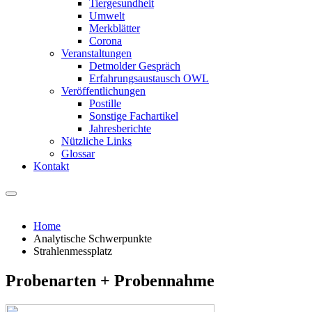
Tiergesundheit
Umwelt
Merkblätter
Corona
Veranstaltungen
Detmolder Gespräch
Erfahrungsaustausch OWL
Veröffentlichungen
Postille
Sonstige Fachartikel
Jahresberichte
Nützliche Links
Glossar
Kontakt
Home
Analytische Schwerpunkte
Strahlenmessplatz
Probenarten + Probennahme