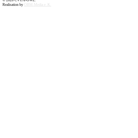
©
2026
CVUA-OWL.
Realisation by
OBM-Media e. K.