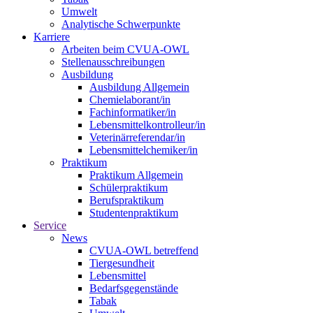
Umwelt
Analytische Schwerpunkte
Karriere
Arbeiten beim CVUA-OWL
Stellenausschreibungen
Ausbildung
Ausbildung Allgemein
Chemielaborant/in
Fachinformatiker/in
Lebensmittelkontrolleur/in
Veterinärreferendar/in
Lebensmittelchemiker/in
Praktikum
Praktikum Allgemein
Schülerpraktikum
Berufspraktikum
Studentenpraktikum
Service
News
CVUA-OWL betreffend
Tiergesundheit
Lebensmittel
Bedarfsgegenstände
Tabak