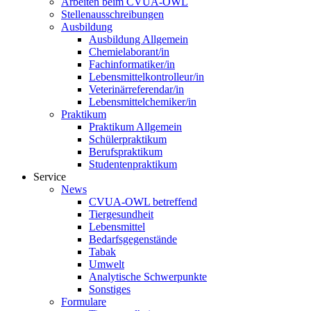
Arbeiten beim CVUA-OWL
Stellenausschreibungen
Ausbildung
Ausbildung Allgemein
Chemielaborant/in
Fachinformatiker/in
Lebensmittelkontrolleur/in
Veterinärreferendar/in
Lebensmittelchemiker/in
Praktikum
Praktikum Allgemein
Schülerpraktikum
Berufspraktikum
Studentenpraktikum
Service
News
CVUA-OWL betreffend
Tiergesundheit
Lebensmittel
Bedarfsgegenstände
Tabak
Umwelt
Analytische Schwerpunkte
Sonstiges
Formulare