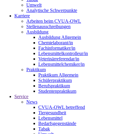
Umwelt
Analytische Schwerpunkte
Karriere
Arbeiten beim CVUA-OWL
Stellenausschreibungen
Ausbildung
Ausbildung Allgemein
Chemielaborant/in
Fachinformatiker/in
Lebensmittelkontrolleur/in
Veterinärreferendar/in
Lebensmittelchemiker/in
Praktikum
Praktikum Allgemein
Schülerpraktikum
Berufspraktikum
Studentenpraktikum
Service
News
CVUA-OWL betreffend
Tiergesundheit
Lebensmittel
Bedarfsgegenstände
Tabak