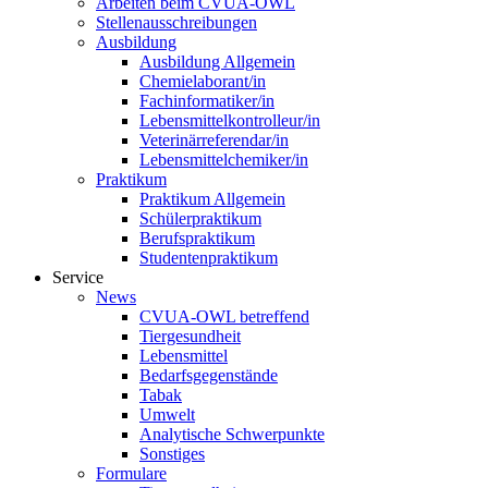
Arbeiten beim CVUA-OWL
Stellenausschreibungen
Ausbildung
Ausbildung Allgemein
Chemielaborant/in
Fachinformatiker/in
Lebensmittelkontrolleur/in
Veterinärreferendar/in
Lebensmittelchemiker/in
Praktikum
Praktikum Allgemein
Schülerpraktikum
Berufspraktikum
Studentenpraktikum
Service
News
CVUA-OWL betreffend
Tiergesundheit
Lebensmittel
Bedarfsgegenstände
Tabak
Umwelt
Analytische Schwerpunkte
Sonstiges
Formulare